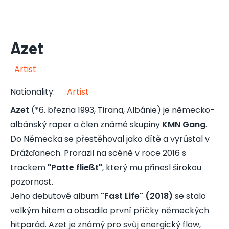
Azet
Artist
Nationality
:
Artist
Azet
(*6. března 1993, Tirana, Albánie) je německo-
albánský raper a člen známé skupiny
KMN Gang
.
Do Německa se přestěhoval jako dítě a vyrůstal v
Drážďanech. Prorazil na scéně v roce 2016 s
trackem
"Patte fließt"
, který mu přinesl širokou
pozornost.
Jeho debutové album
"Fast Life" (2018)
se stalo
velkým hitem a obsadilo první příčky německých
hitparád. Azet je známý pro svůj energický flow,