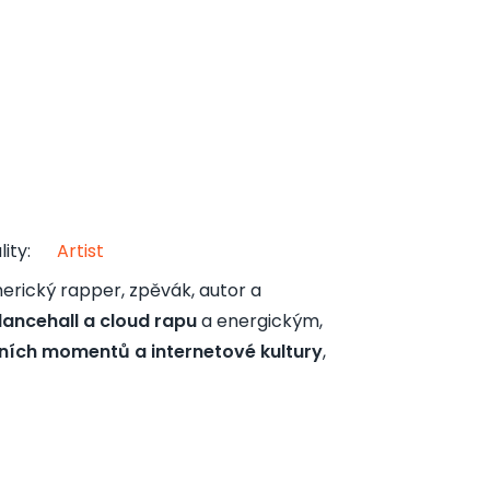
lity
:
Artist
merický rapper, zpěvák, autor a
dancehall a cloud rapu
a energickým,
lních momentů a internetové kultury
,