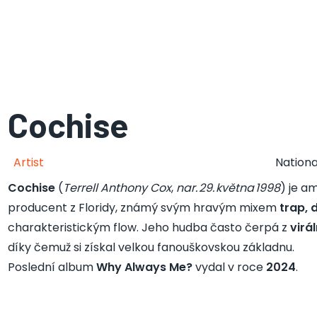
Cochise
Artist
Nationa
Cochise
(
Terrell Anthony Cox
,
nar. 29. května 1998
) je a
producent z Floridy, známý svým hravým mixem
trap, 
charakteristickým flow. Jeho hudba často čerpá z
virá
díky čemuž si získal velkou fanouškovskou základnu.
Poslední album
Why Always Me?
vydal v roce
2024
.