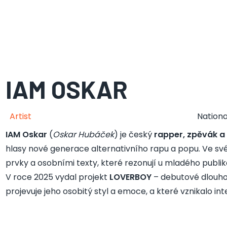
IAM OSKAR
Artist
Nationa
IAM Oskar
(
Oskar Hubáček
) je český
rapper, zpěvák a
hlasy nové generace alternativního rapu a popu. Ve sv
prvky a osobními texty, které rezonují u mladého publik
V roce 2025 vydal projekt
LOVERBOY
– debutové dlouhoh
projevuje jeho osobitý styl a emoce, a které vznikalo in