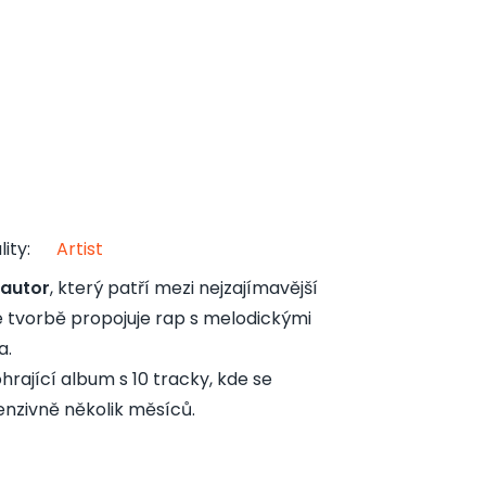
lity
:
Artist
 autor
, který patří mezi nejzajímavější
é tvorbě propojuje rap s melodickými
a.
rající album s 10 tracky, kde se
tenzivně několik měsíců.