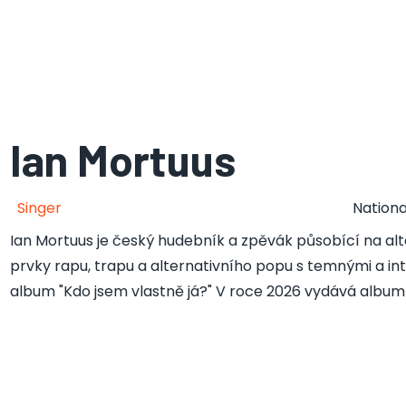
Ian Mortuus
Singer
Nationa
Ian Mortuus je český hudebník a zpěvák působící na al
prvky rapu, trapu a alternativního popu s temnými a int
album "Kdo jsem vlastně já?" V roce 2026 vydává album