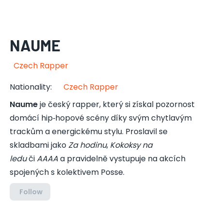
NAUME
Czech Rapper
Nationality
:
Czech Rapper
Naume
je český rapper, který si získal pozornost
domácí hip‑hopové scény díky svým chytlavým
trackům a energickému stylu. Proslavil se
skladbami jako
Za hodinu
,
Kokoksy na
ledu
či
AAAA
a pravidelně vystupuje na akcích
spojených s kolektivem Posse.
Follow