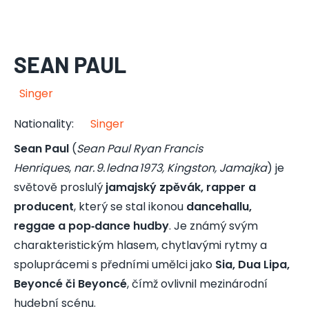
SEAN PAUL
Singer
Nationality
:
Singer
Sean Paul
(
Sean Paul Ryan Francis
Henriques
,
nar. 9. ledna 1973, Kingston, Jamajka
) je
světově proslulý
jamajský zpěvák, rapper a
producent
, který se stal ikonou
dancehallu,
reggae a pop‑dance hudby
. Je známý svým
charakteristickým hlasem, chytlavými rytmy a
spoluprácemi s předními umělci jako
Sia, Dua Lipa,
Beyoncé či Beyoncé
, čímž ovlivnil mezinárodní
hudební scénu.