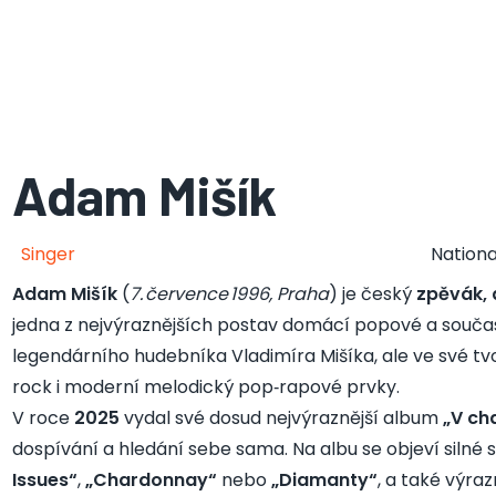
Adam Mišík
Singer
Nationa
Adam Mišík
(
7. července 1996, Praha
) je český
zpěvák, 
jedna z nejvýraznějších postav domácí popové a souč
legendárního hudebníka Vladimíra Mišíka, ale ve své tvo
rock i moderní melodický pop‑rapové prvky.
V roce
2025
vydal své dosud nejvýraznější album
„V ch
dospívání a hledání sebe sama. Na albu se objeví silné s
Issues“
,
„Chardonnay“
nebo
„Diamanty“
, a také výra