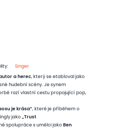
lity
:
Singer
autor a herec
, který se etabloval jako
asné hudební scény. Je synem
rbě razí vlastní cestu propojující pop,
aosu je krása“
, které je příběhem o
ingly jako
„Trust
zné spolupráce s umělci jako
Ben