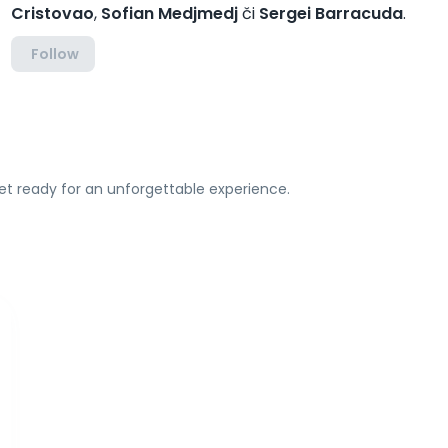
Cristovao
,
Sofian Medjmedj
či
Sergei Barracuda
.
Follow
et ready for an unforgettable experience.