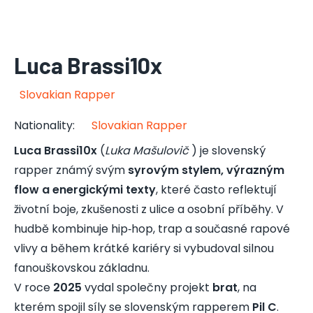
Luca Brassi10x
Slovakian Rapper
Nationality
:
Slovakian Rapper
Luca Brassi10x
(
Luka Mašulovič
) je slovenský
rapper známý svým
syrovým stylem, výrazným
flow a energickými texty
, které často reflektují
životní boje, zkušenosti z ulice a osobní příběhy. V
hudbě kombinuje hip‑hop, trap a současné rapové
vlivy a během krátké kariéry si vybudoval silnou
fanouškovskou základnu.
V roce
2025
vydal společny projekt
brat
, na
kterém spojil síly se slovenským rapperem
Pil C
.