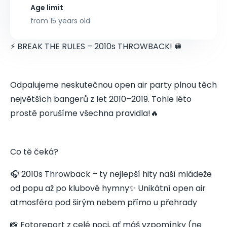
Age limit
from 15 years old
⚡ BREAK THE RULES – 2010s THROWBACK! 🪩
Odpalujeme neskutečnou open air party plnou těch
největších bangerů z let 2010–2019. Tohle léto
prostě porušíme všechna pravidla!🔥
Co tě čeká?
🎧 2010s Throwback – ty nejlepší hity naší mládeže
od popu až po klubové hymny✨ Unikátní open air
atmosféra pod širým nebem přímo u přehrady
📸 Fotoreport z celé noci, ať máš vzpomínky (ne