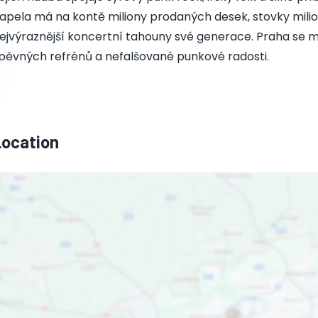
apela má na kontě miliony prodaných desek, stovky milio
ejvýraznější koncertní tahouny své generace. Praha se mů
pěvných refrénů a nefalšované punkové radosti.
Location