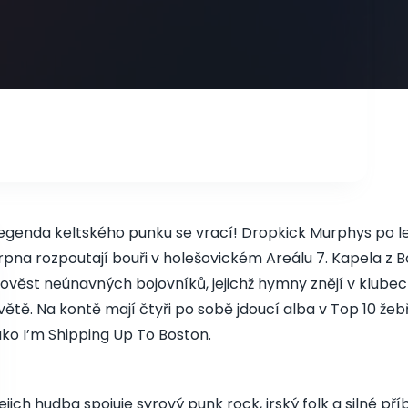
egenda keltského punku se vrací! Dropkick Murphys po le
rpna rozpoutají bouři v holešovickém Areálu 7. Kapela z 
ověst neúnavných bojovníků, jejichž hymny znějí v klube
větě. Na kontě mají čtyři po sobě jdoucí alba v Top 10 žeb
ako I’m Shipping Up To Boston.
ejich hudba spojuje syrový punk rock, irský folk a silné pří