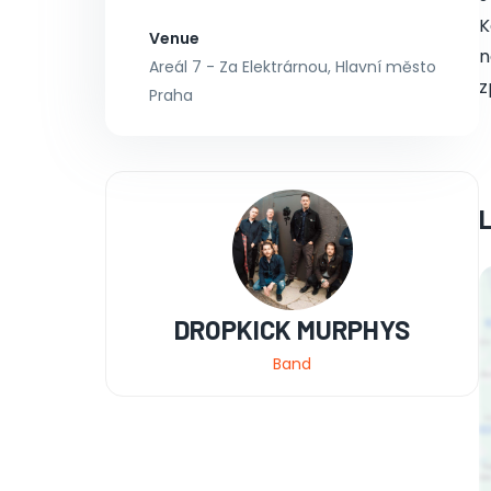
K
Venue
n
Areál 7 - Za Elektrárnou, Hlavní město
z
Praha
DROPKICK MURPHYS
Band