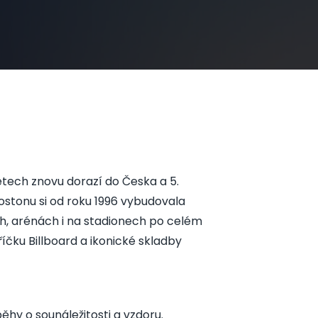
tech znovu dorazí do Česka a 5.
Bostonu si od roku 1996 vybudovala
ch, arénách i na stadionech po celém
říčku Billboard a ikonické skladby
běhy o sounáležitosti a vzdoru.