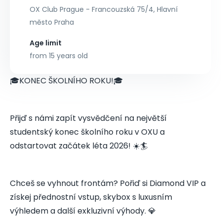
OX Club Prague - Francouzská 75/4, Hlavní
město Praha
Age limit
from 15 years old
🎓KONEC ŠKOLNÍHO ROKU!🎓
Přijď s námi zapít vysvědčení na největší
studentský konec školního roku v OXU a
odstartovat začátek léta 2026! ☀️🏄
Chceš se vyhnout frontám? Pořiď si Diamond VIP a
získej přednostní vstup, skybox s luxusním
výhledem a další exkluzivní výhody. 💎