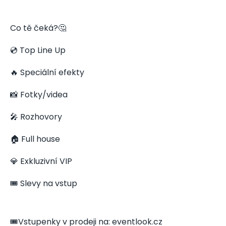
Co tě čeká?🤔
💿 Top Line Up
🔥 Speciální efekty
📸 Fotky/videa
🎤 Rozhovory
🏠 Full house
💎 Exkluzivní VIP
🎟️ Slevy na vstup
🎟️Vstupenky v prodeji na: eventlook.cz