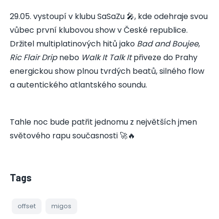
29.05. vystoupí v klubu SaSaZu 🎤, kde odehraje svou
vůbec první klubovou show v České republice.
Držitel multiplatinových hitů jako
Bad and Boujee
,
Ric Flair Drip
nebo
Walk It Talk It
přiveze do Prahy
energickou show plnou tvrdých beatů, silného flow
a autentického atlantského soundu.
Tahle noc bude patřit jednomu z největších jmen
světového rapu současnosti 🚀🔥
Tags
offset
migos