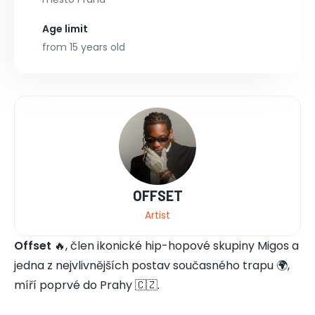
Age limit
from 15 years old
OFFSET
Artist
Offset
🔥, člen ikonické hip-hopové skupiny Migos a
jedna z nejvlivnějších postav současného trapu 🌍,
míří poprvé do Prahy 🇨🇿.