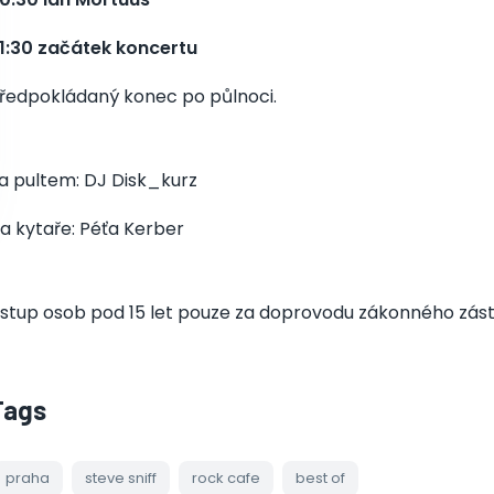
1:30 začátek koncertu
ředpokládaný konec po půlnoci.
a pultem: DJ Disk_kurz
a kytaře: Péťa Kerber
stup osob pod 15 let pouze za doprovodu zákonného zás
Tags
praha
steve sniff
rock cafe
best of