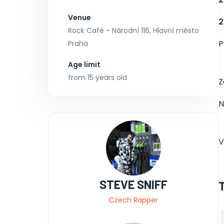
Venue
2
Rock Café - Národní 116, Hlavní město
P
Praha
Age limit
from 15 years old
Z
N
V
STEVE SNIFF
Czech Rapper