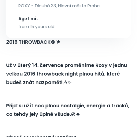
ROXY - Dlouhá 33, Hlavní město Praha
Age limit
from 15 years old
2016 THROWBACK
🪩🕺
Už v úterý 14. července proměníme Roxy v jednu
velkou 2016 throwback night plnou hitů, které
budeš znát nazpaměť!
🎶✨
Přijď si užít noc plnou nostalgie, energie a tracků,
co tehdy jely úplně všude.
💿🔥