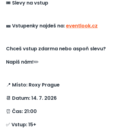
🎟️
Slevy na vstup
🎫 Vstupenky najdeš na:
eventlook.cz
Chceš vstup zdarma nebo aspoň slevu?
Napiš nám!
✏️
📍
Místo: Roxy Prague
📆
Datum: 14. 7. 2026
⏰
Čas: 21:00
✅
Vstup: 15+