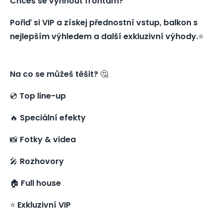
Chceš se vyhnout frontám?
Pořiď si VIP a získej přednostní vstup, balkon s
nejlepším výhledem a další exkluzivní výhody.
⭐️
Na co se můžeš těšit?
🤔
💿
Top line-up
🔥
Speciální efekty
📸
Fotky & videa
🎤
Rozhovory
🏠
Full house
⭐️
Exkluzivní VIP