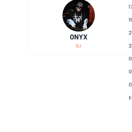
1
1
2
ONYX
2
DJ
0
0
0
E