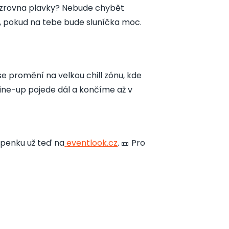
oč zrovna plavky? Nebude chybět
bu, pokud na tebe bude sluníčka moc.
e promění na velkou chill zónu, kde
line-up pojede dál a končíme až v
upenku už teď na
eventlook.cz
. 🎫 Pro