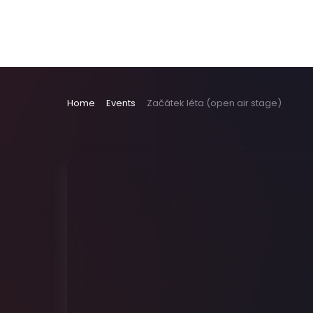
Home
Events
Začátek léta (open air stage)