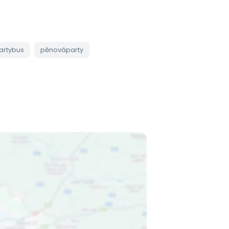
artybus
pěnováparty