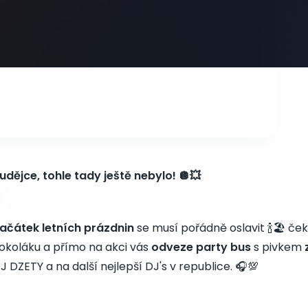
udějce, tohle tady ještě nebylo! 🪩💥
ačátek letních prázdnin
se musí pořádně oslavit 🍾🏖️ če
okoláku a přímo na akci vás
odveze party bus
s pivkem
J DZETY a na další nejlepší DJ's v republice. 🎧💯