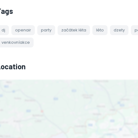
Tags
dj
openair
party
začátek léta
léto
dzety
p
venkovníakce
Location