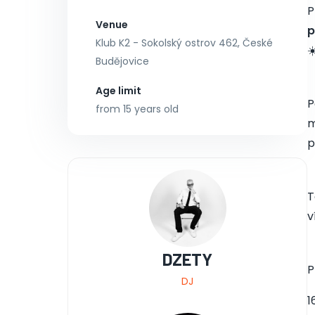
P
Venue
p
Klub K2 - Sokolský ostrov 462, České
☀
Budějovice
Age limit
P
from 15 years old
m
p
T
v
DZETY
P
DJ
1