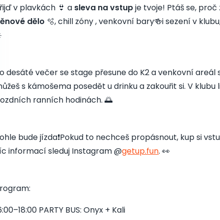
řijď v plavkách 👙 a
sleva na vstup
je tvoje! Ptáš se, pr
ěnové dělo
🫧, chill zóny , venkovní bary🍻i sezení v klu
️
o desáté večer se stage přesune do K2 a venkovní areál s
ůžeš s kámošema posedět u drinku a zakouřit si. V klubu 
ozdních ranních hodinách. 🌅
ohle bude jízda❗️Pokud to nechceš propásnout, kup si vst
íc informací sleduj Instagram @
getup.fun
. 👀
rogram:
6:00–18:00 PARTY BUS: Onyx + Kali