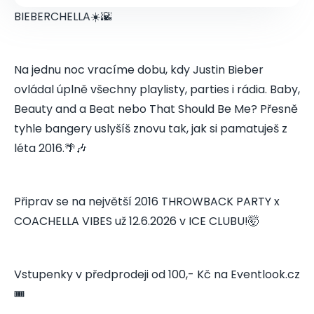
BIEBERCHELLA☀️🌇
Na jednu noc vracíme dobu, kdy Justin Bieber
ovládal úplně všechny playlisty, parties i rádia. Baby,
Beauty and a Beat nebo That Should Be Me? Přesně
tyhle bangery uslyšíš znovu tak, jak si pamatuješ z
léta 2016.🌴🎶
Připrav se na největší 2016 THROWBACK PARTY x
COACHELLA VIBES už 12.6.2026 v ICE CLUBU!🤯
Vstupenky v předprodeji od 100,- Kč na Eventlook.cz
🎟️