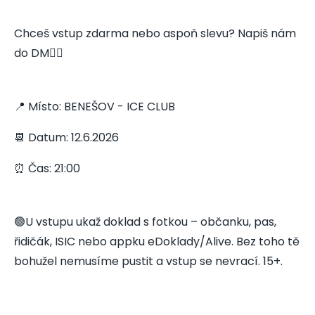
Chceš vstup zdarma nebo aspoň slevu? Napiš nám
do DM👇🏻
📍 Místo: BENEŠOV - ICE CLUB
📆 Datum: 12.6.2026
⏰ Čas: 21:00
🟢U vstupu ukaž doklad s fotkou – občanku, pas,
řidičák, ISIC nebo appku eDoklady/Alive. Bez toho tě
bohužel nemusíme pustit a vstup se nevrací. 15+.