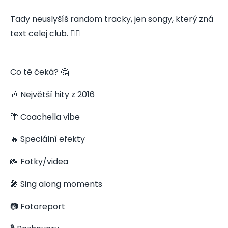
Tady neuslyšíš random tracky, jen songy, který zná
text celej club. 👇🏻
Co tě čeká? 🤔
🎶 Největší hity z 2016
🌴 Coachella vibe
🔥 Speciální efekty
📸 Fotky/videa
🎤 Sing along moments
📷 Fotoreport