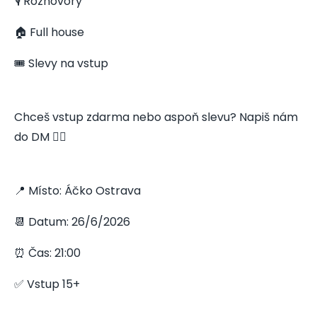
🎙️ Rozhovory
🏠 Full house
🎟️ Slevy na vstup
Chceš vstup zdarma nebo aspoň slevu? Napiš nám
do DM 👇🏻
📍 Místo: Áčko Ostrava
📆 Datum: 26/6/2026
⏰ Čas: 21:00
✅ Vstup 15+