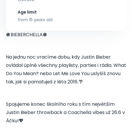
Age limit
from 15 years old
🪩BIEBERCHELLA🪩
Na jednu noc vracíme dobu, kdy Justin Bieber
ovládal úplně všechny playlisty, parties i rádia. What
Do You Mean? nebo Let Me Love You uslyšíš znovu
tak, jak si pamatuješ z léta 2016.🌴
Spojujeme konec školního roku s tím největším
Justin Bieber throwback a Coachella vibes už 26.6 v
Áčku!💖