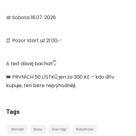
📅 Sobota 18.07. 2026
⏰ Pozor start už 21:00✅
A teď dávej bacha‼️👇
🎟 PRVNÍCH 50 LÍSTKŮ jen za 300 Kč – kdo dřív
kupuje, ten bere nejvýhodněji.
Tags
dorian
lboy
live rap
liveshow