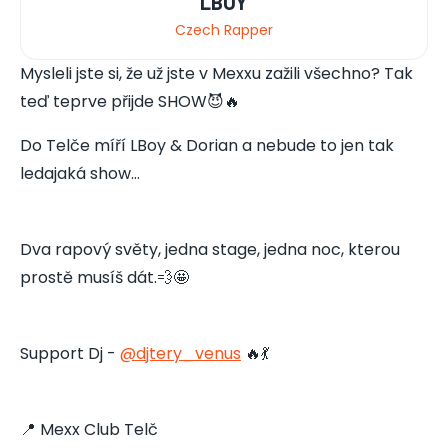
LBOY
Czech Rapper
Mysleli jste si, že už jste v Mexxu zažili všechno? Tak
teď teprve přijde SHOW😈🔥
Do Telče míří LBoy & Dorian a nebude to jen tak
ledajaká show…
Dva rapový světy, jedna stage, jedna noc, kterou
prostě musíš dát.💨🤩
Support Dj -
@djtery_venus
🔥💃
📍 Mexx Club Telč