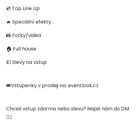
💿 Top Line Up
🔥 Speciální efekty
📸 Fotky/videa
🏠 Full house
💵 Slevy na vstup
🎟️Vstupenky v prodeji na: eventlook.cz
Chceš vstup zdarma nebo slevu? Napiš nám do DM
👇🏻