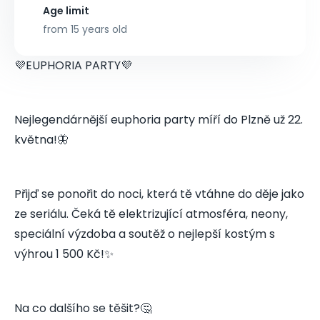
Age limit
from 15 years old
💜EUPHORIA PARTY💜
Nejlegendárnější euphoria party míří do Plzně už 22.
května!🦋
Přijď se ponořit do noci, která tě vtáhne do děje jako
ze seriálu. Čeká tě elektrizující atmosféra, neony,
speciální výzdoba a soutěž o nejlepší kostým s
výhrou 1 500 Kč!✨
Na co dalšího se těšit?🤔