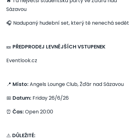
🔥 Ta největší studentská party ve Žďáru nad
Sázavou
🎧 Nadupaný hudební set, který tě nenechá sedět
🎫
PŘEDPRODEJ LEVNĚJŠÍCH VSTUPENEK
Eventlook.cz
📍
Místo:
Angels Lounge Club, Žďár nad Sázavou
📅
Datum:
Friday 26/6/26
⏰
Čas:
Open 20:00
⚠️
DŮLEŽITÉ: