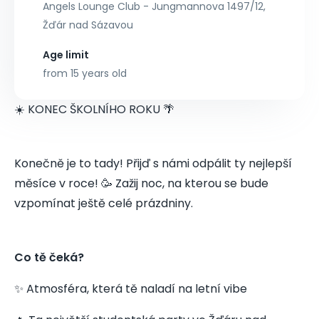
Angels Lounge Club - Jungmannova 1497/12,
Žďár nad Sázavou
Age limit
from 15 years old
☀️ KONEC ŠKOLNÍHO ROKU 🌴
Konečně je to tady! Přijď s námi odpálit ty nejlepší
měsíce v roce! 🥳 Zažij noc, na kterou se bude
vzpomínat ještě celé prázdniny.
Co tě čeká?
✨ Atmosféra, která tě naladí na letní vibe