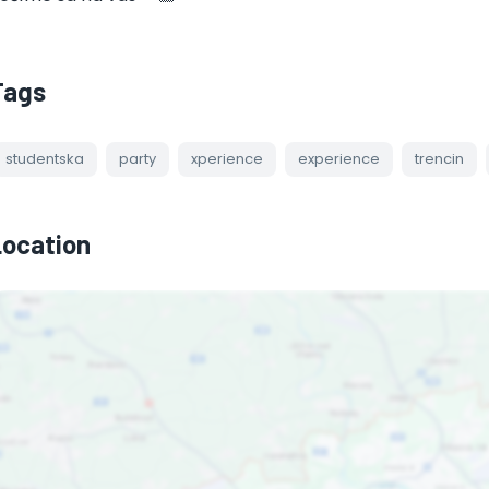
Tags
studentska
party
xperience
experience
trencin
Location