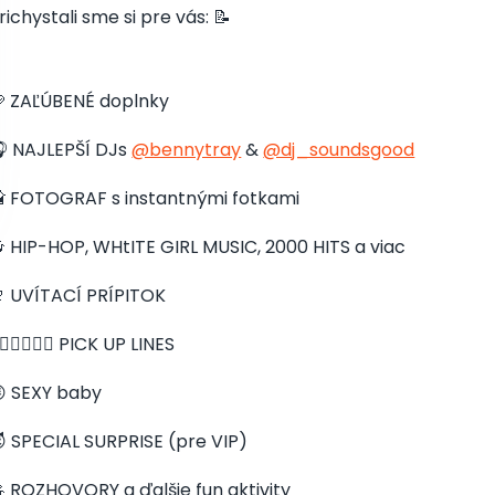
richystali sme si pre vás: 📝
 ZAĽÚBENÉ doplnky
 NAJLEPŠÍ DJs
@bennytray
&
@dj_soundsgood
 FOTOGRAF s instantnými fotkami
 HIP-HOP, WHtITE GIRL MUSIC, 2000 HITS a viac
 UVÍTACÍ PRÍPITOK
🏼‍❤️‍💋‍👨🏼 PICK UP LINES
 SEXY baby
 SPECIAL SURPRISE (pre VIP)
 ROZHOVORY a ďalšie fun aktivity