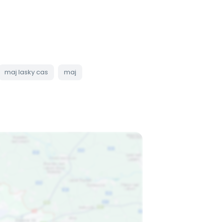
maj lasky cas
maj