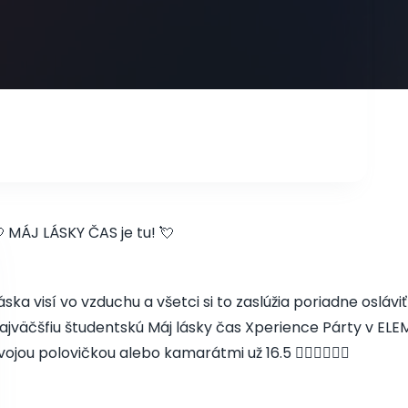
 MÁJ LÁSKY ČAS je tu! 💘
áska visí vo vzduchu a všetci si to zaslúžia poriadne osláviť
ajväčšfiu študentskú Máj lásky čas Xperience Párty v ELEME
vojou polovičkou alebo kamarátmi už 16.5 👩🏼‍❤️‍💋‍👨🏻