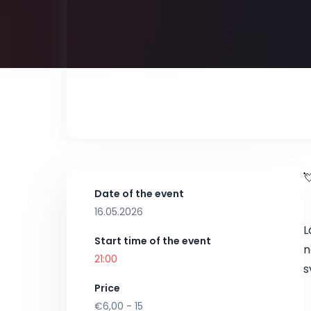

Date of the event
16.05.2026
L
Start time of the event
n
21:00
s
Price
€6,00 - 15