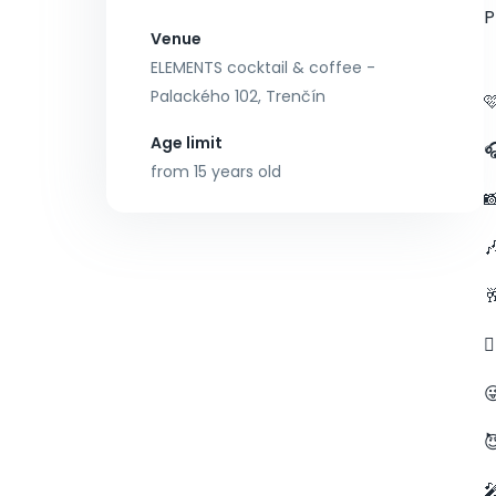
P
Venue
ELEMENTS cocktail & coffee -
Palackého 102, Trenčín

Age limit

from 15 years old






