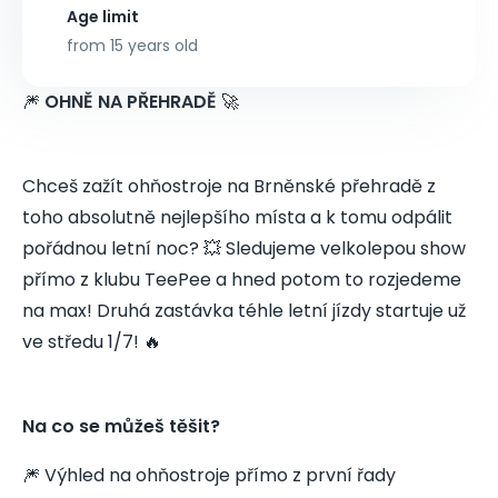
Age limit
from 15 years old
🎆
OHNĚ NA PŘEHRADĚ
🚀
Chceš zažít ohňostroje na Brněnské přehradě z
toho absolutně nejlepšího místa a k tomu odpálit
pořádnou letní noc? 💥 Sledujeme velkolepou show
přímo z klubu TeePee a hned potom to rozjedeme
na max! Druhá zastávka téhle letní jízdy startuje už
ve středu 1/7! 🔥
Na co se můžeš těšit?
🎆 Výhled na ohňostroje přímo z první řady