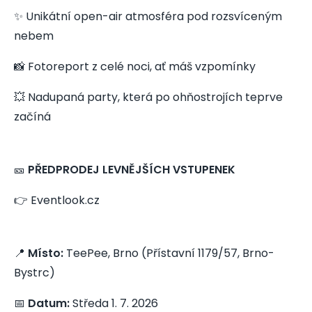
✨ Unikátní open-air atmosféra pod rozsvíceným
nebem
📸 Fotoreport z celé noci, ať máš vzpomínky
💥 Nadupaná party, která po ohňostrojích teprve
začíná
🎫
PŘEDPRODEJ LEVNĚJŠÍCH VSTUPENEK
👉 Eventlook.cz
📍
Místo:
TeePee, Brno (Přístavní 1179/57, Brno-
Bystrc)
📅
Datum:
Středa 1. 7. 2026