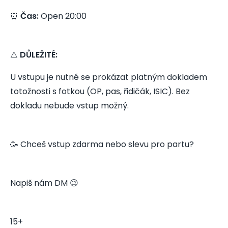
⏰
Čas:
Open 20:00
⚠️
DŮLEŽITÉ:
U vstupu je nutné se prokázat platným dokladem
totožnosti s fotkou (OP, pas, řidičák, ISIC). Bez
dokladu nebude vstup možný.
🥳 Chceš vstup zdarma nebo slevu pro partu?
Napiš nám DM 😉
15+