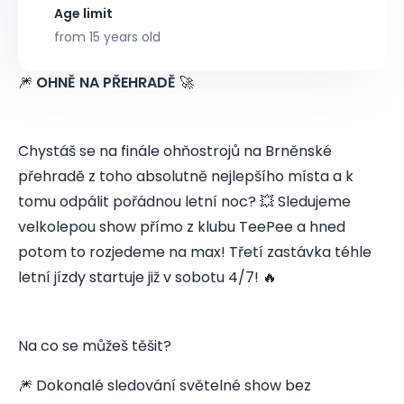
Age limit
from 15 years old
🎆
OHNĚ NA PŘEHRADĚ
🚀
Chystáš se na finále ohňostrojů na Brněnské
přehradě z toho absolutně nejlepšího místa a k
tomu odpálit pořádnou letní noc? 💥 Sledujeme
velkolepou show přímo z klubu TeePee a hned
potom to rozjedeme na max! Třetí zastávka téhle
letní jízdy startuje již v sobotu 4/7! 🔥
Na co se můžeš těšit?
🎆 Dokonalé sledování světelné show bez