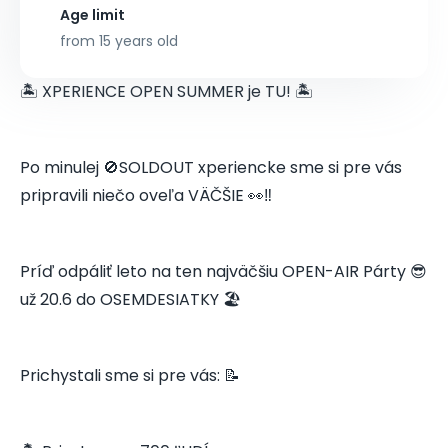
Age limit
from 15 years old
🏝️ XPERIENCE OPEN SUMMER je TU! 🏝️
Po minulej 🚫SOLDOUT xperiencke sme si pre vás
pripravili niečo oveľa VÄČŠIE 👀‼️
Príď odpáliť leto na ten najväčšiu OPEN-AIR Párty 😎
už 20.6 do OSEMDESIATKY 🏖️
Prichystali sme si pre vás: 📝