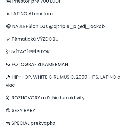
🏝️ Priestor pre 700 ĽUDÍ
☀️ LATINO Atmosféru
🎧 NAJLEPŠÍch DJs @djtriple_p @dj_jackob
🎈 Tématickú VÝZDOBU
🍾 UVÍTACÍ PRÍPITOK
📸 FOTOGRAF a KAMERMAN
🎶 HIP-HOP, WHITE GIRL MUSIC, 2000 HITS, LATINO a
viac
🎤 ROZHOVORY a ďalšie fun aktivity
😜 SEXY BABY
🔫 SPECIAL prekvapko