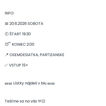
INFO:
📅 20.6.2026 SOBOTA
🕘 ŠTART 19:30
😴 KONIEC 2:00
📍 OSEMDESIATKA, PARTIZANSKE
✅ VSTUP 15+
🎫🎫 Lístky nájdeš v biu 🎫🎫
Tešíme sa na vás 🫶🏻