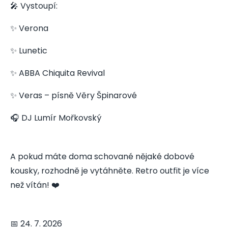
🎤 Vystoupí:
✨ Verona
✨ Lunetic
✨ ABBA Chiquita Revival
✨ Veras – písně Věry Špinarové
🎧 DJ Lumír Mořkovský
A pokud máte doma schované nějaké dobové
kousky, rozhodně je vytáhněte. Retro outfit je více
než vítán! ❤️
📅 24. 7. 2026