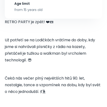
Age limit
from 15 years old
RETRO PARTY je zpět! ❤️📼
Už potřetí se na Lodičkách vrátíme do doby, kdy
jsme si nahrávali písničky z rádia na kazety,
přetáčeli je tužkou a walkman byl vrcholem
technologií. 😎
Čeká nás večer plný největších hitů 90. let,
nostalgie, tance a vzpomínek na dobu, kdy byl svět
o něco jednodušší. 💃🕺