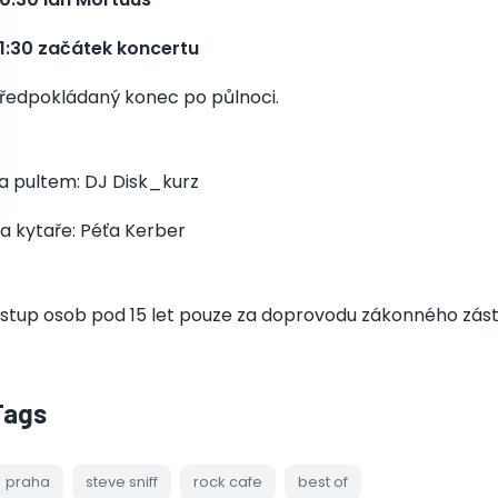
1:30 začátek koncertu
ředpokládaný konec po půlnoci.
a pultem: DJ Disk_kurz
a kytaře: Péťa Kerber
stup osob pod 15 let pouze za doprovodu zákonného zás
Tags
praha
steve sniff
rock cafe
best of