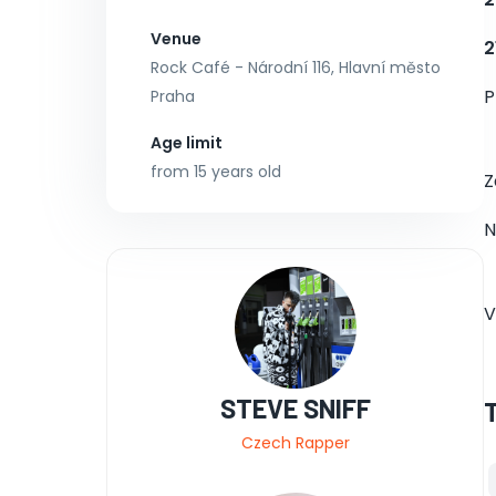
Venue
2
Rock Café - Národní 116, Hlavní město
P
Praha
Age limit
from 15 years old
Z
N
V
STEVE SNIFF
Czech Rapper