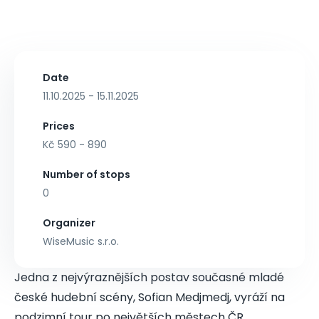
Date
11.10.2025 - 15.11.2025
Prices
Kč 590 - 890
Number of stops
0
Organizer
WiseMusic s.r.o.
Jedna z nejvýraznějších postav současné mladé
české hudební scény, Sofian Medjmedj, vyráží na
podzimní tour po největších městech ČR.