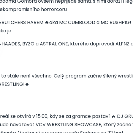
odoma Gomora ovšem nepřijede sama, s nimi dorazí i leg
ekompromisního horrorcoru
BUTCHERS HAREM 🔥aka MC CUMBLOOD a MC BUSHPIG! Dál
ako je
HAADES, BYZO a ASTRAL ONE, kterého doprovodí ALFNZ 
 to stále není všechno. Celý program začne šílený wres
RESTLING!🔥
reál se otvírá v 15:00, kdy se za gramce postaví 🔥 DJ 
ude navozovat VCV WRESTLING SHOWCASE, který začne v 1
tihnete. Venkovní program uzavře Sodoma ve 22 hod.