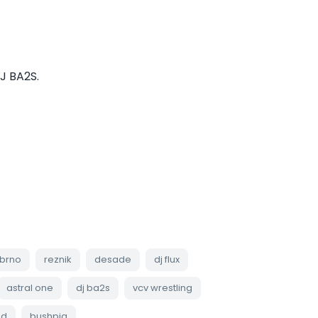
J BA2S.
brno
reznik
desade
dj flux
astral one
dj ba2s
vcv wrestling
od
bushpig