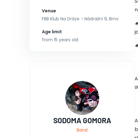
S
n
Venue
FBB Klub Na Dráze - Nádražní 9, Brno

j
Age limit
from 15 years old

A
W
SODOMA GOMORA
A
b
Band
s