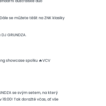
endární australské duo
e se můžete těšit na ZNK klasiky
a DJ GRUNDZA.
tling showcase spolku 🔥VCV
GRUNDZA se svým setem, na který
6:00! Tak doražtě včas, ať vše