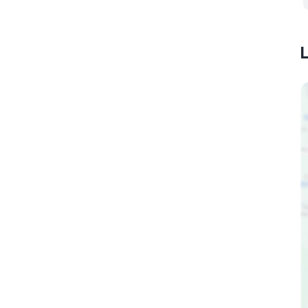
DESADE
Czech Rapper
DJ BA2S
DJ
HAADES