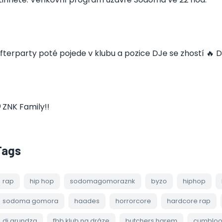
fterparty poté pojede v klubu a pozice DJe se zhostí 🔥 D
ZNK Family!!
Tags
rap
hip hop
sodomagomoraznk
byzo
hiphop
sodoma gomora
haades
horrorcore
hardcore rap
dj grundza
fbb klub na dráze
butchers harem
cumblo